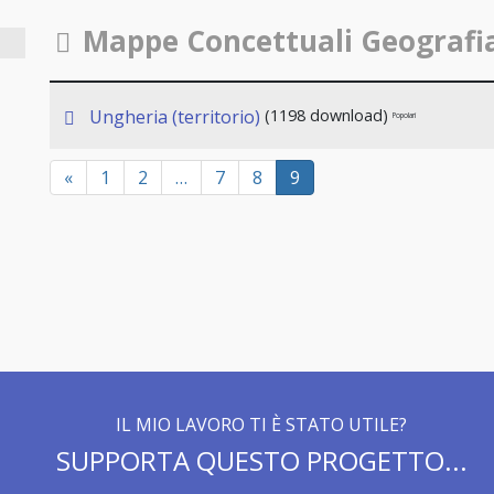
Cartella
Mappe Concettuali Geografi
p
Ungheria (territorio)
(1198 download)
Popolari
d
f
«
1
2
…
7
8
9
IL MIO LAVORO TI È STATO UTILE?
SUPPORTA QUESTO PROGETTO...