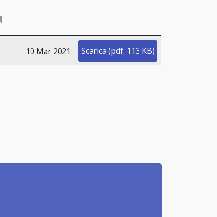
a
Scarica
(
pdf,
113 KB
)
10 Mar 2021