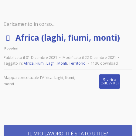
Caricamento in corso...
p
Africa (laghi, fiumi, monti)
d
Popolari
f
Pubblicato il 01 Dicembre 2021
Modificato il 22 Dicembre 2021
Taggato in:
Africa
,
Fiumi
,
Laghi
,
Monti
,
Territorio
1130 download
Mappa concettuale l'Africa: laghi, fiumi,
Scarica
monti
(
pdf,
77 KB
)
IL MIO LAVORO TI È STATO UTILE?