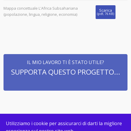
Mappa concettuale L'Africa Subsahariana
Scarica
(popolazione, lingua, religione, economia)
(
pdf,
76 KB
)
IL MIO LAVORO TI È STATO UTILE?
SUPPORTA QUESTO PROGETTO...
Utilizziamo i cookie per assicurarci di darti la migliore