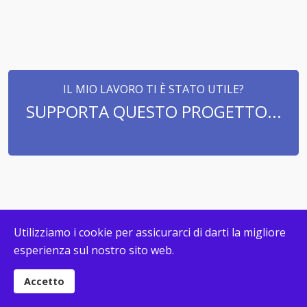
IL MIO LAVORO TI È STATO UTILE?
SUPPORTA QUESTO PROGETTO...
Utilizziamo i cookie per assicurarci di darti la migliore
esperienza sul nostro sito web.
© COPYRIGHT MAPPECONCETTUALI.ORG 2026. DESIGN &
DEVELOPMENT BY
G. CALIRI
|
PRIVACY
|
COOKIE POLICY
Accetto