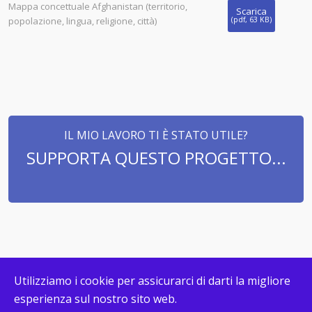
Mappa concettuale Afghanistan (territorio,
Scarica
popolazione, lingua, religione, città)
(
pdf,
63 KB
)
IL MIO LAVORO TI È STATO UTILE?
SUPPORTA QUESTO PROGETTO...
Utilizziamo i cookie per assicurarci di darti la migliore
esperienza sul nostro sito web.
© COPYRIGHT MAPPECONCETTUALI.ORG 2026. DESIGN &