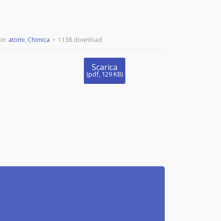
in:
atomi
,
Chimica
1138 download
Scarica
(
pdf,
129 KB
)