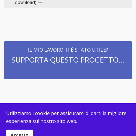
download)
Popolari
IL MIO LAVORO TI È STATO UTILE?
SUPPORTA QUESTO PROGETTO...
Utilizziamo i cookie per assicurarci di darti la migliore
esperienza sul nostro sito web.
© COPYRIGHT MAPPECONCETTUALI.ORG 2026. DESIGN &
DEVELOPMENT BY
G. CALIRI
|
PRIVACY
|
COOKIE POLICY
Accetto