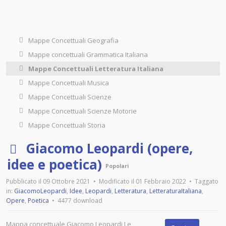
Mappe Concettuali Geografia
Mappe concettuali Grammatica Italiana
Mappe Concettuali Letteratura Italiana
Mappe Concettuali Musica
Mappe Concettuali Scienze
Mappe Concettuali Scienze Motorie
Mappe Concettuali Storia
p
Giacomo Leopardi (opere,
d
idee e poetica)
Popolari
f
Pubblicato il 09 Ottobre 2021
Modificato il 01 Febbraio 2022
Taggato
in:
GiacomoLeopardi
,
Idee
,
Leopardi
,
Letteratura
,
LetteraturaItaliana
,
Opere
,
Poetica
4477 download
Mappa concettuale Giacomo Leopardi Le