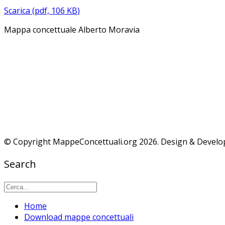
Scarica
(
pdf,
106 KB
)
Mappa concettuale Alberto Moravia
IL MIO LAVORO TI È STATO UTILE?
SUPPORTA QUESTO PROGETTO...
© Copyright MappeConcettuali.org 2026. Design & Devel
Search
Home
Download mappe concettuali