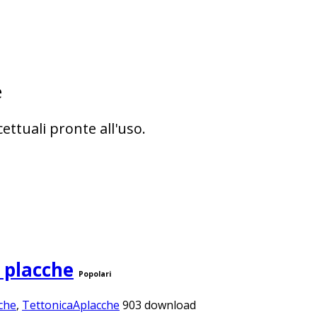
e
ettuali pronte all'uso.
e placche
Popolari
che
,
TettonicaAplacche
903 download