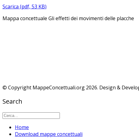
Scarica
(
pdf,
53 KB
)
Mappa concettuale Gli effetti dei movimenti delle placche
IL MIO LAVORO TI È STATO UTILE?
SUPPORTA QUESTO PROGETTO...
© Copyright MappeConcettuali.org 2026. Design & Devel
Search
Home
Download mappe concettuali