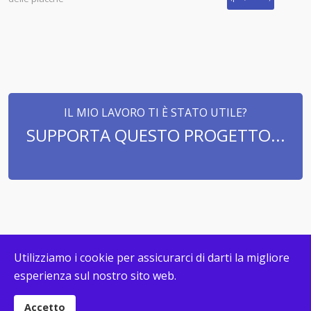
IL MIO LAVORO TI È STATO UTILE?
SUPPORTA QUESTO PROGETTO...
Utilizziamo i cookie per assicurarci di darti la migliore
esperienza sul nostro sito web.
© COPYRIGHT MAPPECONCETTUALI.ORG 2026. DESIGN &
DEVELOPMENT BY
G. CALIRI
|
PRIVACY
|
COOKIE POLICY
Accetto