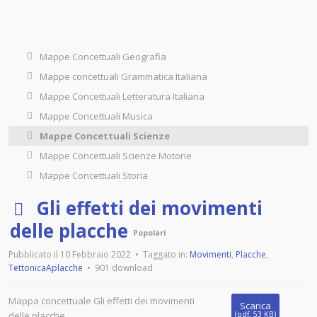
Mappe Concettuali Geografia
Mappe concettuali Grammatica Italiana
Mappe Concettuali Letteratura Italiana
Mappe Concettuali Musica
Mappe Concettuali Scienze
Mappe Concettuali Scienze Motorie
Mappe Concettuali Storia
p
Gli effetti dei movimenti
d
delle placche
Popolari
f
Pubblicato il 10 Febbraio 2022
Taggato in:
Movimenti
,
Placche
,
TettonicaAplacche
901 download
Mappa concettuale Gli effetti dei movimenti
Scarica
delle placche
(
pdf,
53 KB
)